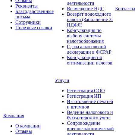
Отзывы
деятельности
Реквизиты
Возмещение НДС
Контакт
Благодарственные
Возврат подоходного
письма
налога (Заполнение 3-
Сотрудники
НДФЛ)
Полезные ссылки
Консультация по
выбору системы
налогообложения
Сдача алкогольной
декларации в ФСРАР
Консультации по
оптимизации налогов
Услуги
Регистрация ООО
Регистрация ИП
Изготовление печатей
и штампов
Ведение налогового и
Компания
бухгалтерского учета
Сопровождение
О компании
внешнеэкономической
Отзывы
деятельности