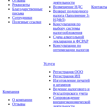
Отзывы
деятельности
Реквизиты
Возмещение НДС
Контакт
Благодарственные
Возврат подоходного
письма
налога (Заполнение 3-
Сотрудники
НДФЛ)
Полезные ссылки
Консультация по
выбору системы
налогообложения
Сдача алкогольной
декларации в ФСРАР
Консультации по
оптимизации налогов
Услуги
Регистрация ООО
Регистрация ИП
Изготовление печатей
и штампов
Ведение налогового и
Компания
бухгалтерского учета
Сопровождение
О компании
внешнеэкономической
Отзывы
деятельности