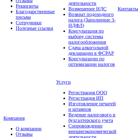
Отзывы
деятельности
Реквизиты
Возмещение НДС
Контакт
Благодарственные
Возврат подоходного
письма
налога (Заполнение 3-
Сотрудники
НДФЛ)
Полезные ссылки
Консультация по
выбору системы
налогообложения
Сдача алкогольной
декларации в ФСРАР
Консультации по
оптимизации налогов
Услуги
Регистрация ООО
Регистрация ИП
Изготовление печатей
и штампов
Ведение налогового и
Компания
бухгалтерского учета
Сопровождение
О компании
внешнеэкономической
Отзывы
деятельности