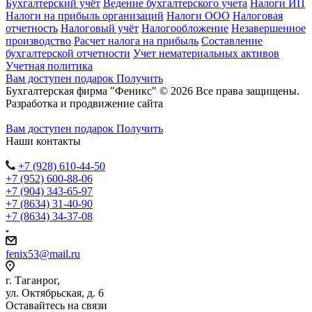
Бухгалтерский учёт
Ведение бухгалтерского учета
Налоги ИП
Налоги на прибыль организаций
Налоги ООО
Налоговая
отчетность
Налоговый учёт
Налогообложение
Незавершенное
производство
Расчет налога на прибыль
Составление
бухгалтерской отчетности
Учет нематериальных активов
Учетная политика
Вам доступен подарок
Получить
Бухгалтерская фирма "Феникс" © 2026 Все права защищены.
Разработка и продвижение сайта
Студия Inter Web
Вам доступен подарок
Получить
Наши контакты
+7 (928) 610-44-50
+7 (952) 600-88-06
+7 (904) 343-65-97
+7 (8634) 31-40-90
+7 (8634) 34-37-08
fenix53@mail.ru
г. Таганрог,
ул. Октябрьская, д. 6
Оставайтесь на связи